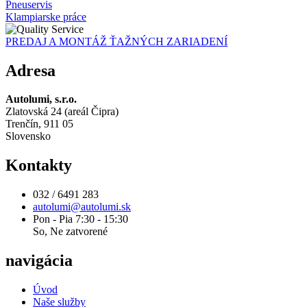
Pneuservis
Klampiarske práce
PREDAJ A MONTÁŽ ŤAŽNÝCH ZARIADENÍ
Adresa
Autolumi, s.r.o.
Zlatovská 24 (areál Čipra)
Trenčín, 911 05
Slovensko
Kontakty
032 / 6491 283
autolumi@autolumi.sk
Pon - Pia 7:30 - 15:30
So, Ne zatvorené
navigácia
Úvod
Naše služby