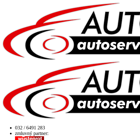
032 / 6491 283
zmluvný partner: